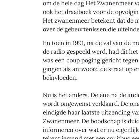
om de hele dag Het Zwanenmeer van
ook het draaiboek voor de opvolgi
Het zwanenmeer betekent dat de m
over de gebeurtenissen die uiteinde
En toen in 1991, na de val van de
de radio gespeeld werd, had dit het
was een coup poging gericht tege
gingen als antwoord de straat op e
beïnvloeden.
Nu is het anders. De ene na de and
wordt ongewenst verklaard. De ona
eindigde haar laatste uitzending v
Zwanenmeer. De boodschap is duide
informeren over wat er nu eigenlij
tekent iemand met een spuitbus ee