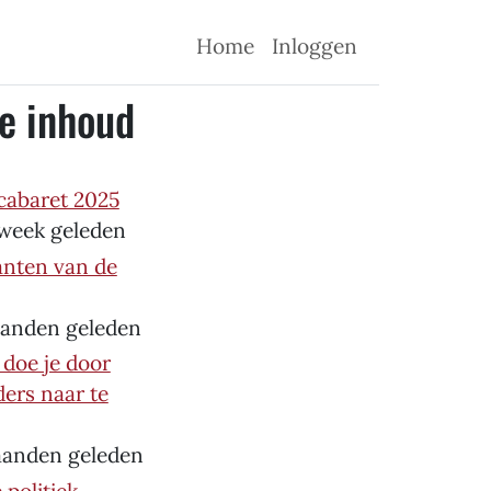
Hoofdnavigatie
Gebruikersmenu
Home
Inloggen
e inhoud
cabaret 2025
 week geleden
anten van de
aanden geleden
doe je door
ers naar te
maanden geleden