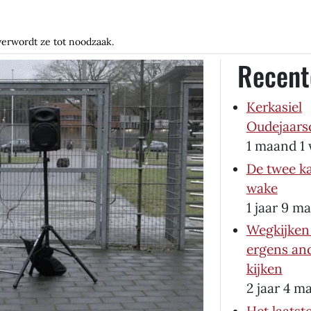
verwordt ze tot noodzaak.
Recent
Kerkasiel
Oudejaars
1 maand 1
De twee k
wake
1 jaar 9 m
Wegkijken 
ergens and
kijken
2 jaar 4 