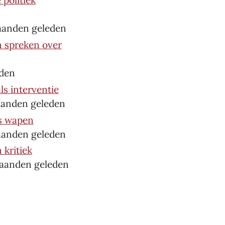
 politiek
maanden geleden
n spreken over
eden
ls interventie
aanden geleden
ls wapen
maanden geleden
 kritiek
maanden geleden