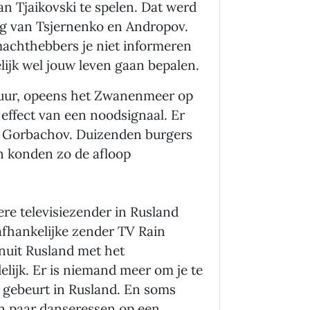
 Tjaikovski te spelen. Dat werd
ng van Tsjernenko en Andropov.
achthebbers je niet informeren
lijk wel jouw leven gaan bepalen.
 muur, opeens het Zwanenmeer op
 effect van een noodsignaal. Er
n Gorbachov. Duizenden burgers
n konden zo de afloop
ere televisiezender in Rusland
fhankelijke zender TV Rain
anuit Rusland met het
lijk. Er is niemand meer om je te
k gebeurt in Rusland. En soms
n paar danseressen op een